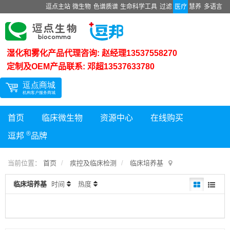
逗点主站
微生物
色谱质谱
生命科学工具
过滤
医疗
慧养
多语言
湿化和雾化产品代理咨询: 赵经理13537558270
定制及OEM产品联系: 邓超13537633780
首页
临床微生物
资源中心
在线购买
®
逗邦
品牌
当前位置：
首页
疾控及临床检测
临床培养基
临床培养基
时间
热度
暂时没有记录