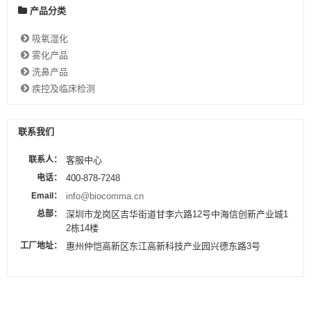
产品分类
吸氧湿化
雾化产品
洗鼻产品
疾控及临床检测
联系我们
联系人：
客服中心
电话：
400-878-7248
Email：
info@biocomma.cn
总部：
深圳市龙岗区吉华街道甘李六路12号中海信创新产业城1
2栋14楼
工厂地址：
惠州仲恺高新区东江高新科技产业园兴德东路3号