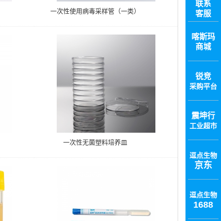
联系
一次性使用病毒采样管（一类）
客服
喀斯玛
商城
锐竞
采购平台
震坤行
工业超市
一次性无菌塑料培养皿
逗点生物
京东
逗点生物
1688