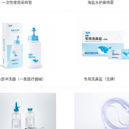
一次性使用采样管
海盐水护鼻喷雾
2鼻部冲洗器（一类医疗器械）
专用洗鼻盐（无碘）