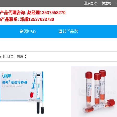
逗点主站
微生物
品代理咨询: 赵经理13537558270
品联系: 邓超13537633780
®
资源中心
逗邦
品牌
心
时间
热度