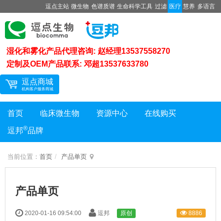
逗点主站
微生物
色谱质谱
生命科学工具
过滤
医疗
慧养
多语言
湿化和雾化产品代理咨询: 赵经理13537558270
定制及OEM产品联系: 邓超13537633780
首页
临床微生物
资源中心
在线购买
®
逗邦
品牌
当前位置：
首页
产品单页
产品单页
8886
2020-01-16 09:54:00
逗邦
原创