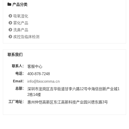
产品分类
吸氧湿化
雾化产品
洗鼻产品
疾控及临床检测
联系我们
联系人：
客服中心
电话：
400-878-7248
Email：
info@biocomma.cn
总部：
深圳市龙岗区吉华街道甘李六路12号中海信创新产业城1
2栋14楼
工厂地址：
惠州仲恺高新区东江高新科技产业园兴德东路3号