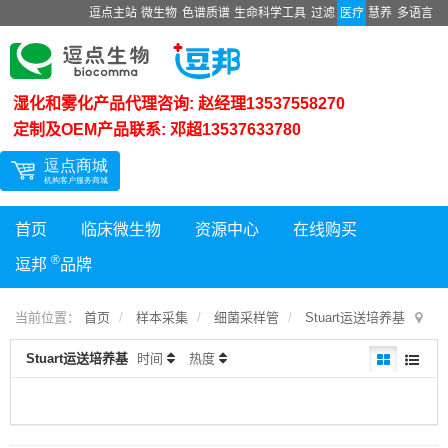
逗点主站
微生物
色谱质谱
生命科学工具
过滤
医疗
慧养
多语言
湿化和雾化产品代理咨询: 赵经理13537558270
定制及OEM产品联系: 邓超13537633780
首页
临床微生物
资源中心
在线购买
®
逗邦
品牌
当前位置：
首页
样本采集
细菌采样管
Stuart运送培养基
Stuart运送培养基
时间
热度
暂时没有记录