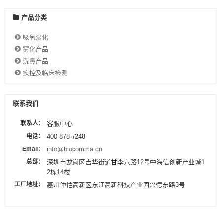
产品分类
吸氧湿化
雾化产品
洗鼻产品
疾控及临床检测
联系我们
联系人：
客服中心
电话：
400-878-7248
Email：
info@biocomma.cn
总部：
深圳市龙岗区吉华街道甘李六路12号中海信创新产业城1
2栋14楼
工厂地址：
惠州仲恺高新区东江高新科技产业园兴德东路3号