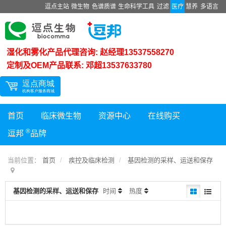
逗点主站
微生物
色谱质谱
生命科学工具
过滤
医疗
慧养
多语言
湿化和雾化产品代理咨询: 赵经理13537558270
定制及OEM产品联系: 邓超13537633780
首页
临床微生物
资源中心
在线购买
®
逗邦
品牌
当前位置：
首页
疾控及临床检测
基因检测的采样、运送和保存
基因检测的采样、运送和保存
时间
热度
暂时没有记录