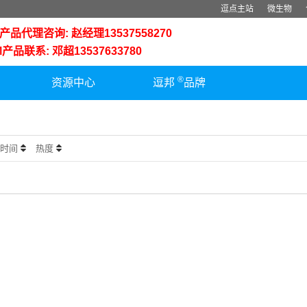
逗点主站
微生物
品代理咨询: 赵经理13537558270
品联系: 邓超13537633780
®
资源中心
逗邦
品牌
时间
热度